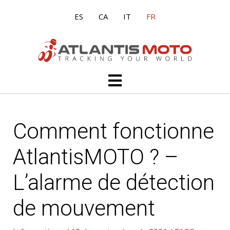
Aller
ES
CA
IT
FR
au
contenu
Main
Menu
Comment fonctionne
AtlantisMOTO ? –
L’alarme de détection
de mouvement