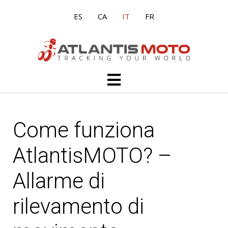
Vai
ES
CA
IT
FR
al
contenuto
Main
Menu
Come funziona
AtlantisMOTO? –
Allarme di
rilevamento di