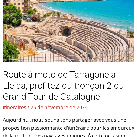
moto
de
Tarragone
à
Lleida,
profitez
du
tronçon
2
Route à moto de Tarragone à
du
Grand
Lleida, profitez du tronçon 2 du
Tour
Grand Tour de Catalogne
de
Catalogne
Itinéraires
/
25 de novembre de 2024
Aujourd’hui, nous souhaitons partager avec vous une
proposition passionnante d’itinéraire pour les amoureux
de la moto et des paysages uniques. À cette occasion,