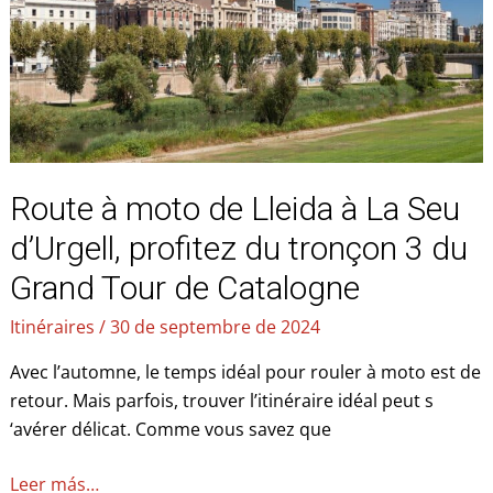
Lleida
à
La
Seu
d’Urgell,
profitez
du
Route à moto de Lleida à La Seu
tronçon
3
d’Urgell, profitez du tronçon 3 du
du
Grand Tour de Catalogne
Grand
Tour
Itinéraires
/
30 de septembre de 2024
de
Avec l’automne, le temps idéal pour rouler à moto est de
Catalogne
retour. Mais parfois, trouver l’itinéraire idéal peut s
‘avérer délicat. Comme vous savez que
Leer más…