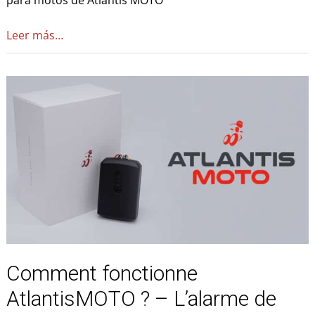
Leer más…
Comment
fonctionne
AtlantisMOTO
?
–
L’alarme
de
détection
de
mouvement
Comment fonctionne
AtlantisMOTO ? – L’alarme de