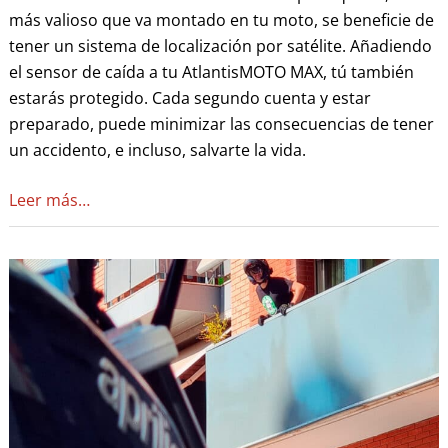
más valioso que va montado en tu moto, se beneficie de
tener un sistema de localización por satélite. Añadiendo
el sensor de caída a tu AtlantisMOTO MAX, tú también
estarás protegido. Cada segundo cuenta y estar
preparado, puede minimizar las consecuencias de tener
un accidento, e incluso, salvarte la vida.
Leer más…
Comment
fonctionne
AtlantisMOTO
?
–
Localización
GPS
en