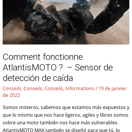
–
Sensor
de
detección
de
caída
Comment fonctionne
AtlantisMOTO ? – Sensor de
detección de caída
Conseils
,
Conseils
,
Conseils
,
Informations
/
19 de janvier
de 2022
Somos moteros, sabemos que estamos más expuestos y
que lo mismo que nos hace ligeros, agiles y libres somos
sobre una moto también nos hace más vulnerables.
AtlantisMOTO MAX también se diseñó para que tú, lo