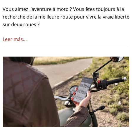
Vous aimez l’aventure à moto ? Vous êtes toujours à la
recherche de la meilleure route pour vivre la vraie liberté
sur deux roues ?
Leer más…
Qu’est-
ce
qu’AtlantisMOTO
et
quels
sont
les
avantages
de
l’abonnement
à