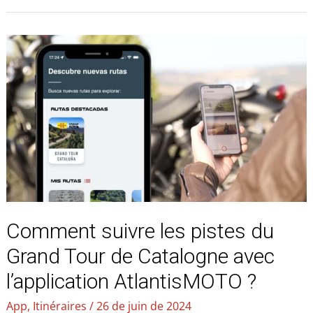
Comment
suivre
les
pistes
du
Grand
Tour
de
Catalogne
avec
l’application
Comment suivre les pistes du
AtlantisMOTO
?
Grand Tour de Catalogne avec
l’application AtlantisMOTO ?
App
,
Itinéraires
/
26 de juin de 2024