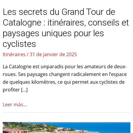
et
Les secrets du Grand Tour de
paysages
uniques
Catalogne : itinéraires, conseils et
pour
paysages uniques pour les
les
cyclistes
cyclistes
Itinéraires
/
31 de janvier de 2025
La Catalogne est unparadis pour les amateurs de deux-
roues. Ses paysages changent radicalement en l’espace
de quelques kilomètres, ce qui permet aux cyclistes de
profiter […]
Leer más…
Route
à