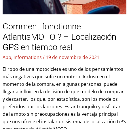
tiempo
real
Comment fonctionne
AtlantisMOTO ? – Localización
GPS en tiempo real
App
,
Informations
/
19 de novembre de 2021
El robo de una motocicleta es uno de los pensamientos
más negativos que sufre un motero. Incluso en el
momento de la compra, en algunas personas, puede
llegar a influir en la decisión de que modelo de comprar
y descartar, los que, por estadística, son los modelos
preferidos por los ladrones. Estar tranquilo y disfrutar
de la moto sin preocupaciones es la ventaja principal
que nos ofrece el instalar un sistema de localización GPS
para motos de Atlantis MOTO