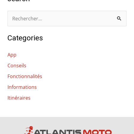
R
e
Categories
c
h
App
e
Conseils
r
Fonctionnalités
c
h
Informations
e
Itinéraires
r
: