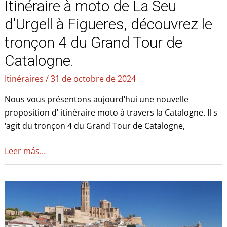
Itinéraire à moto de La Seu
du
Grand
d’Urgell à Figueres, découvrez le
Tour
tronçon 4 du Grand Tour de
de
Catalogne.
Catalogne.
Itinéraires
/
31 de octobre de 2024
Nous vous présentons aujourd’hui une nouvelle
proposition d’ itinéraire moto à travers la Catalogne. Il s
‘agit du tronçon 4 du Grand Tour de Catalogne,
Leer más…
Route
à
moto
de