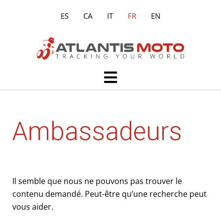
Aller
ES
CA
IT
FR
EN
au
contenu
Main
Menu
Rechercher :
Ambassadeurs
Il semble que nous ne pouvons pas trouver le
contenu demandé. Peut-être qu’une recherche peut
vous aider.