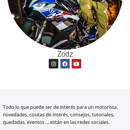
Zodz
I
F
Y
n
a
o
s
c
u
t
e
t
a
b
u
g
o
b
r
o
e
a
k
m
Todo lo que puede ser de interés para un motorista,
novedades, cositas de interés, consejos, tutoriales,
quedadas, eventos … están en las redes sociales.