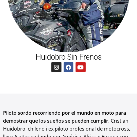
Huidobro Sin Frenos
I
F
Y
n
a
o
s
c
u
t
e
t
a
b
u
g
o
b
r
o
e
a
k
m
Piloto sordo recorriendo por el mundo en moto para
demostrar que los sueños se pueden cumplir
. Cristian
Huidobro, chileno i ex piloto profesional de motocross,
lleva 6 años rodando por América, África y Europa con