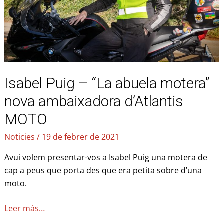
motera”
nova
ambaixadora
d’Atlantis
MOTO
Isabel Puig – “La abuela motera”
nova ambaixadora d’Atlantis
MOTO
Noticies
/
19 de febrer de 2021
Avui volem presentar-vos a Isabel Puig una motera de
cap a peus que porta des que era petita sobre d’una
moto.
Leer más…