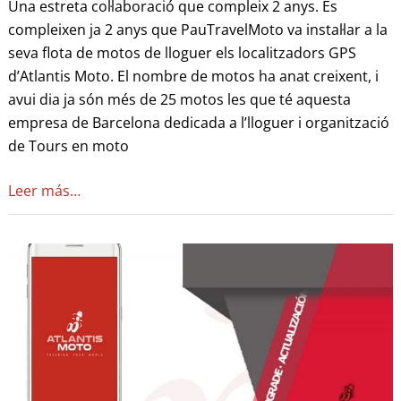
Una estreta col·laboració que compleix 2 anys. Es
compleixen ja 2 anys que PauTravelMoto va instal·lar a la
seva flota de motos de lloguer els localitzadors GPS
d’Atlantis Moto. El nombre de motos ha anat creixent, i
avui dia ja són més de 25 motos les que té aquesta
empresa de Barcelona dedicada a l’lloguer i organització
de Tours en moto
Leer más…
NOVA
VERSIÓ
ATLANTIS
MOTO
(2.9.6)