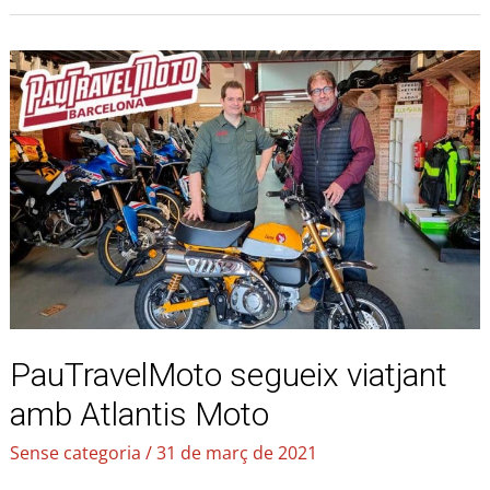
PauTravelMoto
segueix
viatjant
amb
Atlantis
Moto
PauTravelMoto segueix viatjant
amb Atlantis Moto
Sense categoria
/
31 de març de 2021