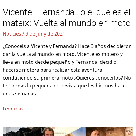
al
Vicente i Fernanda…o el que és el
mundo
en
mateix: Vuelta al mundo en moto
moto
Noticies
/
9 de juny de 2021
¿Conocéis a Vicente y Fernanda? Hace 3 años decidieron
dar la vuelta al mundo en moto. Vicente es motero y
lleva en moto desde pequeño y Fernanda, decidió
hacerse motera para realizar esta aventura
conduciendo su primera moto ¿Quieres conocerlos? No
te pierdas la pequeña entrevista que les hicimos hace
unas semanas.
Leer más…
Presentació
AtlantisMOTO