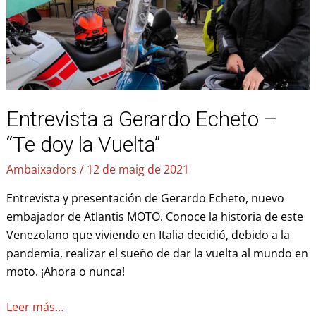
“Te
doy
la
Vuelta”
Entrevista a Gerardo Echeto –
“Te doy la Vuelta”
Ambaixadors
/
12 de maig de 2021
Entrevista y presentación de Gerardo Echeto, nuevo
embajador de Atlantis MOTO. Conoce la historia de este
Venezolano que viviendo en Italia decidió, debido a la
pandemia, realizar el sueño de dar la vuelta al mundo en
moto. ¡Ahora o nunca!
Leer más…