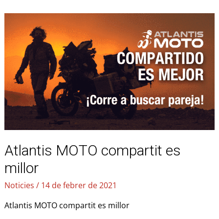
Atlantis
MOTO
compartit
es
millor
Atlantis MOTO compartit es
millor
Noticies
/
14 de febrer de 2021
Atlantis MOTO compartit es millor