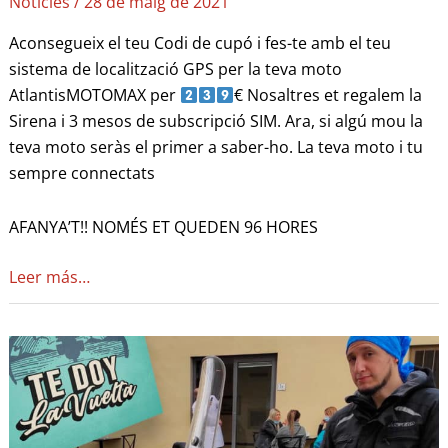
Noticies
/
28 de maig de 2021
Aconsegueix el teu Codi de cupó i fes-te amb el teu
sistema de localització GPS per la teva moto
AtlantisMOTOMAX per
€ Nosaltres et regalem la
Sirena i 3 mesos de subscripció SIM. Ara, si algú mou la
teva moto seràs el primer a saber-ho. La teva moto i tu
sempre connectats
AFANYA’T!! NOMÉS ET QUEDEN 96 HORES
Leer más…
Entrevista
a
Gerardo
Echeto
–