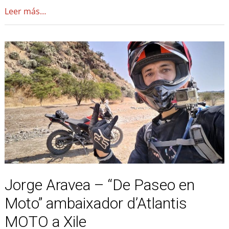
Leer más…
Jorge
Aravea
–
“De
Paseo
en
Moto”
ambaixador
d’Atlantis
MOTO
a
Jorge Aravea – “De Paseo en
Xile
Moto” ambaixador d’Atlantis
MOTO a Xile