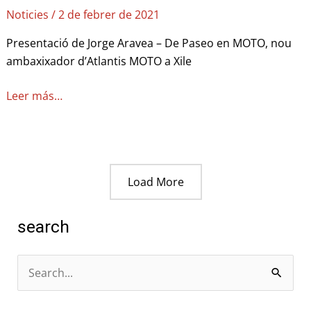
Noticies
/
2 de febrer de 2021
Presentació de Jorge Aravea – De Paseo en MOTO, nou
ambaxixador d’Atlantis MOTO a Xile
Leer más…
Load More
search
C
e