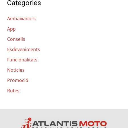
Categories
r
c
Ambaixadors
a
App
:
Consells
Esdeveniments
Funcionalitats
Noticies
Promoció
Rutes