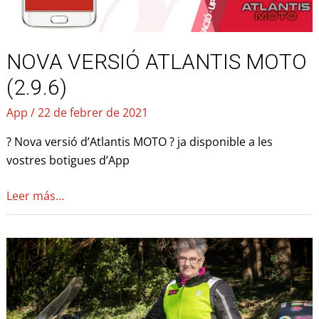
NOVA VERSIÓ ATLANTIS MOTO
(2.9.6)
App
/
22 de febrer de 2021
? Nova versió d’Atlantis MOTO ? ja disponible a les
vostres botigues d’App
Leer más…
Isabel
Puig
–
“La
abuela