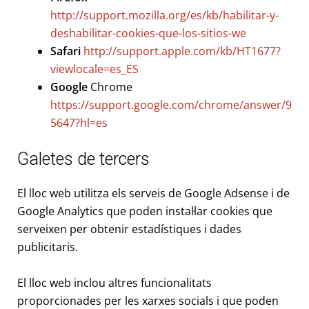
http://support.mozilla.org/es/kb/habilitar-y-
deshabilitar-cookies-que-los-sitios-we
Safari
http://support.apple.com/kb/HT1677?
viewlocale=es_ES
Google
Chrome
https://support.google.com/chrome/answer/9
5647?hl=es
Galetes de tercers
El lloc web utilitza els serveis de Google Adsense i de
Google Analytics que poden instal·lar cookies que
serveixen per obtenir estadístiques i dades
publicitaris.
El lloc web inclou altres funcionalitats
proporcionades per les xarxes socials i que poden