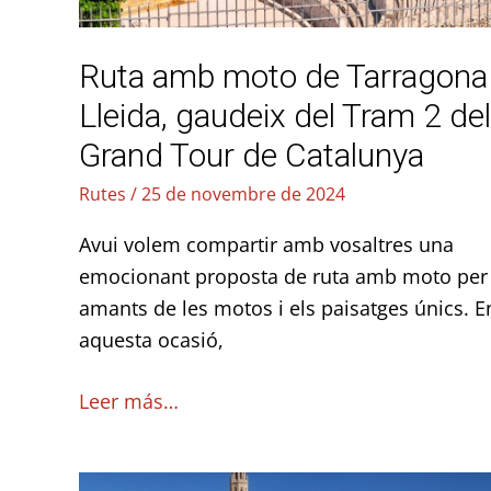
gaudeix
del
Ruta amb moto de Tarragona
Tram
2
Lleida, gaudeix del Tram 2 del
del
Grand Tour de Catalunya
Grand
Rutes
/
25 de novembre de 2024
Tour
de
Avui volem compartir amb vosaltres una
Catalunya
emocionant proposta de ruta amb moto per 
amants de les motos i els paisatges únics. E
aquesta ocasió,
Leer más…
Ruta