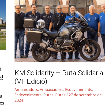
Solidarity
–
Ruta
Solidaria
(VII
Edició)
m
KM Solidarity – Ruta Solidaria
a!
(VII Edició)
Ambaixadors
,
Ambaixadors
,
Esdeveniments
,
Esdeveniments
,
Rutes
,
Rutes
/
27 de setembre de
 a
2024
des