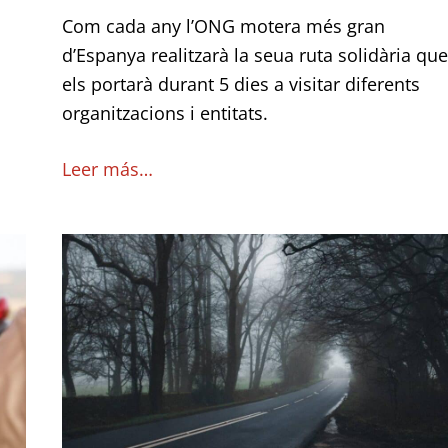
Com cada any l’ONG motera més gran
d’Espanya realitzarà la seua ruta solidària que
els portarà durant 5 dies a visitar diferents
organitzacions i entitats.
Leer más…
4
rutes
amb
moto
per
fer
a