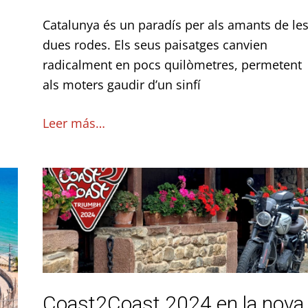
motards
Catalunya és un paradís per als amants de le
dues rodes. Els seus paisatges canvien
radicalment en pocs quilòmetres, permetent
als moters gaudir d’un sinfí
Leer más…
Coast2Coast
2024
en
la
nova
Triumph
Scrambler
Coast2Coast 2024 en la nova