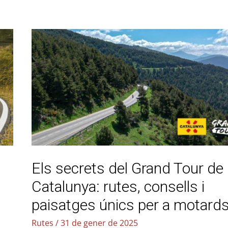
Els
secrets
del
Grand
Tour
de
Catalunya:
rutes,
consells
Els secrets del Grand Tour de
i
paisatges
Catalunya: rutes, consells i
únics
paisatges únics per a motard
per
Rutes
/
31 de gener de 2025
a