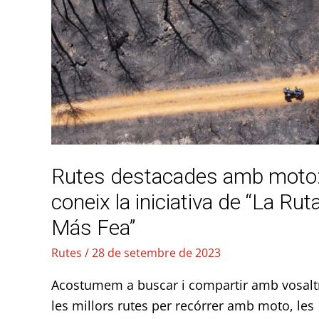
destacades
amb
moto:
coneix
la
iniciativa
de
“La
Rutes destacades amb moto
Ruta
Más
coneix la iniciativa de “La Rut
Fea”
Más Fea”
Rutes
/
28 de setembre de 2023
Acostumem a buscar i compartir amb vosalt
les millors rutes per recórrer amb moto, les