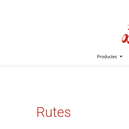
Vés
al
contingut
Productes
Rutes