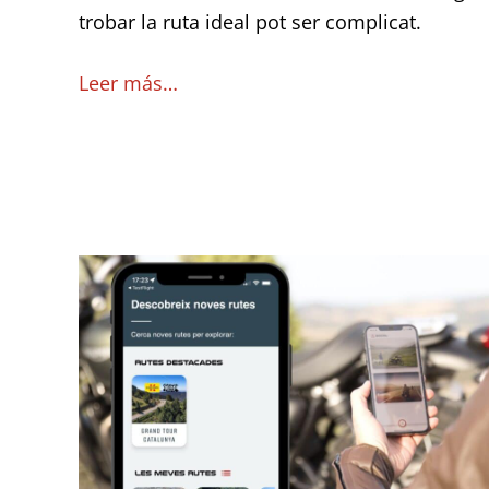
de
trobar la ruta ideal pot ser complicat.
Catalunya!
Leer más…
Com
seguir
els
tracks
del
Grand
Tour