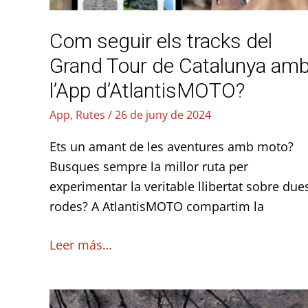
de
Catalunya
Com seguir els tracks del
amb
l’App
Grand Tour de Catalunya am
d’AtlantisMOTO?
l’App d’AtlantisMOTO?
App
,
Rutes
/
26 de juny de 2024
Ets un amant de les aventures amb moto?
Busques sempre la millor ruta per
experimentar la veritable llibertat sobre due
rodes? A AtlantisMOTO compartim la
Leer más…
Rutes