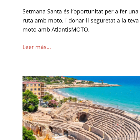
Setmana Santa és l’oportunitat per a fer una
ruta amb moto, i donar-li seguretat a la teva
moto amb AtlantisMOTO.
Leer más…
Ruta
amb
moto
de
Tarragona
a
Lleida,