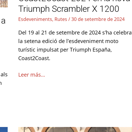
X
Triumph Scrambler X 1200
1200
 a
Esdeveniments
,
Rutes
/
30 de setembre de 2024
Del 19 al 21 de setembre de 2024 s’ha celebra
la setena edició de l’esdeveniment moto
turístic impulsat per Triumph España,
Coast2Coast.
als
Leer más…
n
KM