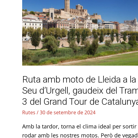
amb
moto
de
Lleida
a
la
Seu
d’Urgell,
Ruta amb moto de Lleida a la
gaudeix
del
Seu d’Urgell, gaudeix del Tra
Tram
3 del Grand Tour de Cataluny
3
Rutes
/
30 de setembre de 2024
del
Grand
Amb la tardor, torna el clima ideal per sortir
Tour
rodar amb les nostres motos. Però de vega