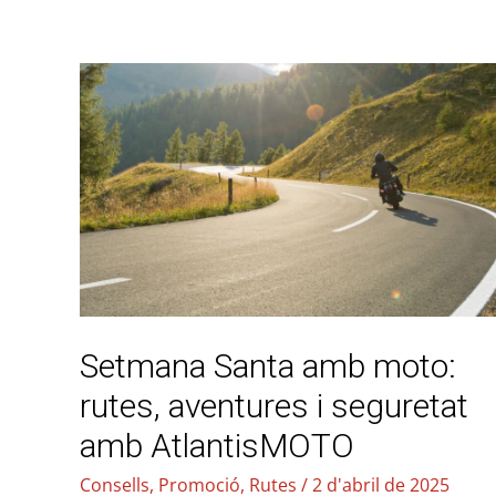
Setmana
Santa
amb
moto:
rutes,
aventures
i
seguretat
amb
Setmana Santa amb moto:
AtlantisMOTO
rutes, aventures i seguretat
amb AtlantisMOTO
Consells
,
Promoció
,
Rutes
/
2 d'abril de 2025