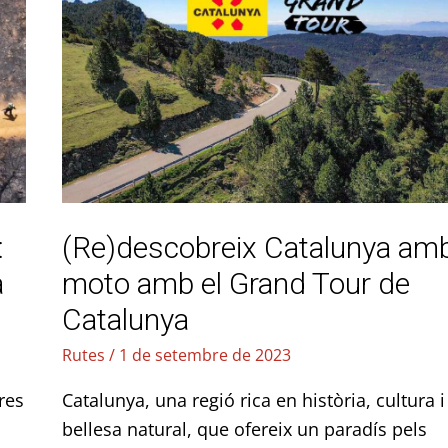
Catalunya
amb
moto
amb
el
Grand
Tour
de
:
(Re)descobreix Catalunya am
Catalunya
a
moto amb el Grand Tour de
Catalunya
Rutes
/
1 de setembre de 2023
res
Catalunya, una regió rica en història, cultura i
bellesa natural, que ofereix un paradís pels