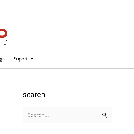
iga
Suport
search
C
e