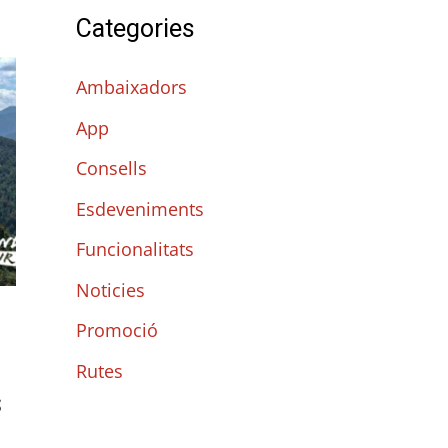
r
Categories
c
a
Ambaixadors
:
App
Consells
Esdeveniments
Funcionalitats
Noticies
Promoció
Rutes
s