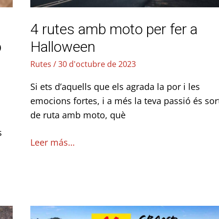
Halloween
4 rutes amb moto per fer a
b
Halloween
Rutes
/
30 d'octubre de 2023
Si ets d’aquells que els agrada la por i les
emocions fortes, i a més la teva passió és sort
de ruta amb moto, què
s
Leer más…
(Re)descobreix