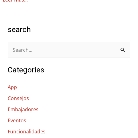
search
B
u
Categories
s
c
App
a
Consejos
r
Embajadores
p
o
Eventos
r
Funcionalidades