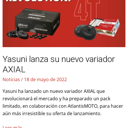
variador
AXIAL
Yasuni lanza su nuevo variador
AXIAL
Noticias
/
18 de mayo de 2022
Yasuni ha lanzado un nuevo variador AXIAL que
revolucionará el mercado y ha preparado un pack
limitado, en colaboración con AtlantisMOTO, para hacer
aún más irresistible su oferta de lanzamiento.
Leer más…