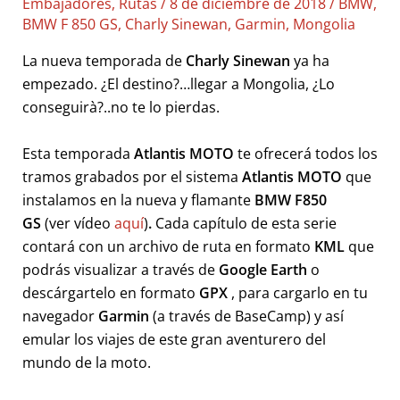
Embajadores
,
Rutas
/
8 de diciembre de 2018
/
BMW
,
BMW F 850 GS
,
Charly Sinewan
,
Garmin
,
Mongolia
La nueva temporada de
Charly Sinewan
ya ha
empezado. ¿El destino?…llegar a Mongolia, ¿Lo
conseguirà?..no te lo pierdas.
Esta temporada
Atlantis MOTO
te ofrecerá todos los
tramos grabados por el sistema
Atlantis MOTO
que
instalamos en la nueva y flamante
BMW F850
GS
(ver vídeo
aquí
)
.
Cada capítulo de esta serie
contará con un archivo de ruta en formato
KML
que
podrás visualizar a través de
Google Earth
o
descárgartelo en formato
GPX
, para cargarlo en tu
navegador
Garmin
(a través de BaseCamp) y así
emular los viajes de este gran aventurero del
mundo de la moto.