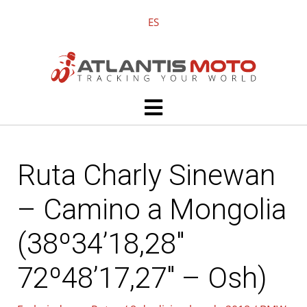
Ir
ES
al
contenido
Main
Menu
Ruta Charly Sinewan
– Camino a Mongolia
(38º34’18,28″
72º48’17,27″ – Osh)