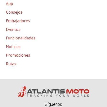
App
a
Consejos
r
Embajadores
p
o
Eventos
r
Funcionalidades
:
Noticias
Promociones
Rutas
Síguenos