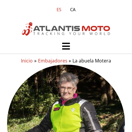
Ir
ES
CA
al
contenido
Main
Menu
Inicio
Embajadores
La abuela Motera