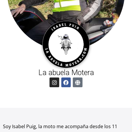
La abuela Motera
I
F
G
n
a
l
s
c
o
t
e
b
a
b
e
g
o
r
o
a
k
m
Soy Isabel Puig, la moto me acompaña desde los 11