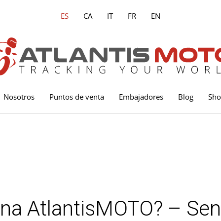
ES
CA
IT
FR
EN
Nosotros
Puntos de venta
Embajadores
Blog
Sh
na AtlantisMOTO? – Sen