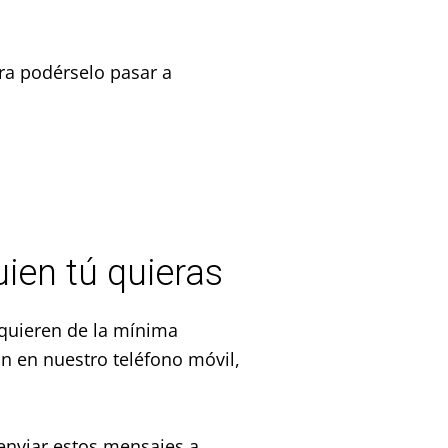
ara podérselo pasar a
.
ien tú quieras
equieren de la mínima
ón en nuestro teléfono móvil,
 enviar estos mensajes a