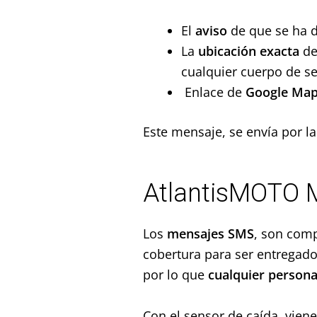
El
aviso
de que se ha d
La
ubicación exacta
de
cualquier cuerpo de se
Enlace de
Google Ma
Este mensaje, se envía por l
AtlantisMOTO M
Los
mensajes SMS
, son comp
cobertura para ser entregado
por lo que
cualquier persona
Con el sensor de caída, vien