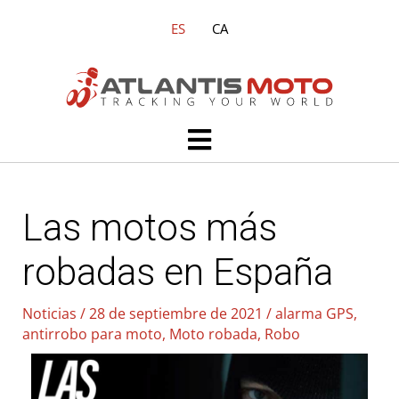
Ir
ES
CA
al
contenido
Main
Menu
Las motos más
robadas en España
Noticias
/
28 de septiembre de 2021
/
alarma GPS
,
antirrobo para moto
,
Moto robada
,
Robo