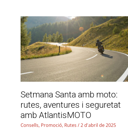
Setmana
Santa
amb
moto:
rutes,
aventures
i
seguretat
amb
Setmana Santa amb moto:
AtlantisMOTO
rutes, aventures i seguretat
amb AtlantisMOTO
Consells
,
Promoció
,
Rutes
/
2 d'abril de 2025