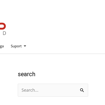
iga
Suport
search
C
e