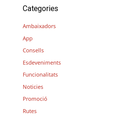
r
Categories
c
a
Ambaixadors
:
App
Consells
Esdeveniments
Funcionalitats
Noticies
Promoció
Rutes