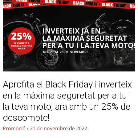
el
Black
Friday
i
inverteix
en
la
màxima
seguretat
per
Aprofita el Black Friday i inverteix
a
tu
en la màxima seguretat per a tu i
i
la teva moto, ara amb un 25% de
la
teva
descompte!
moto,
Promoció
/
21 de novembre de 2022
ara