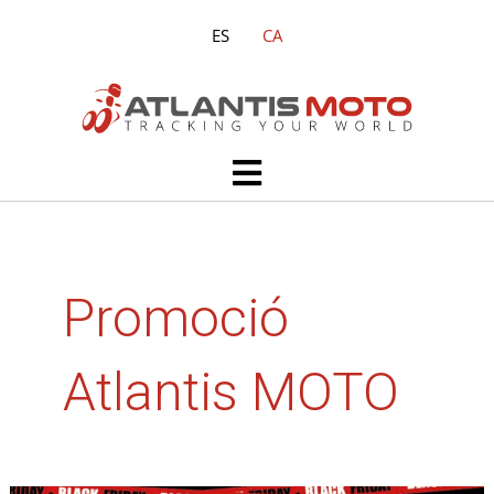
Vés
ES
CA
al
contingut
Main
Menu
Promoció
Atlantis MOTO
Aprofita