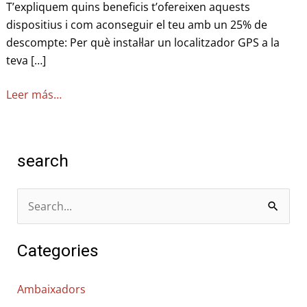
amb
T’expliquem quins beneficis t’ofereixen aquests
un
dispositius i com aconseguir el teu amb un 25% de
25%
descompte: Per què instal·lar un localitzador GPS a la
de
teva […]
descompte!
Leer más…
search
C
e
Categories
r
c
Ambaixadors
a