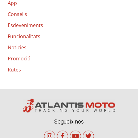
App
:
Consells
Esdeveniments
Funcionalitats
Noticies
Promoció
Rutes
Segueix-nos
I
F
Y
T
n
a
o
w