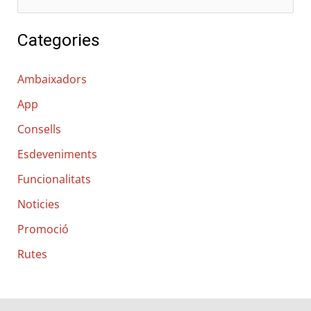
e
Categories
r
c
Ambaixadors
a
App
:
Consells
Esdeveniments
Funcionalitats
Noticies
Promoció
Rutes