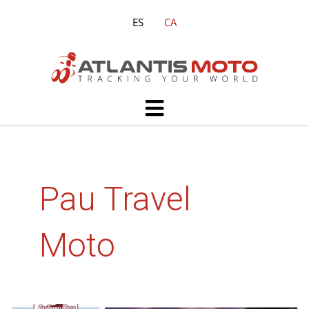
Vés
ES
CA
al
contingut
Main
Menu
Pau Travel
Moto
Participa