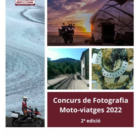
en
el
Concurs
de
Fotografia
Motoviatges
2022
de
PauTravelMoto