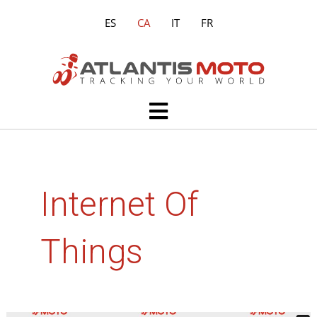
Vés
ES
CA
IT
FR
al
contingut
Main
Menu
Internet Of
Things
Què