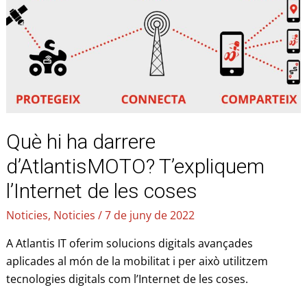
hi
ha
darrere
d’AtlantisMOTO?
T’expliquem
l’Internet
de
les
Què hi ha darrere
coses
d’AtlantisMOTO? T’expliquem
l’Internet de les coses
Noticies
,
Noticies
/
7 de juny de 2022
A Atlantis IT oferim solucions digitals avançades
aplicades al món de la mobilitat i per això utilitzem
tecnologies digitals com l’Internet de les coses.