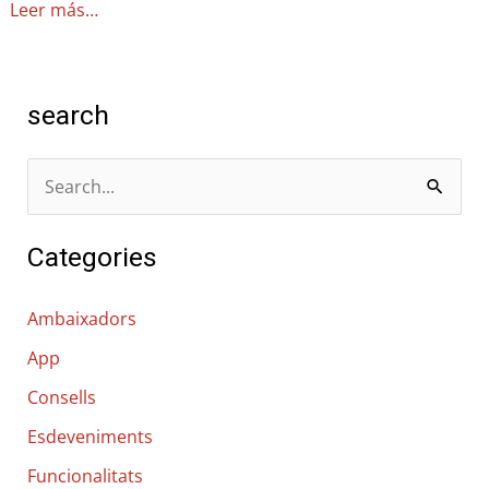
Leer más…
search
C
e
Categories
r
c
Ambaixadors
a
App
:
Consells
Esdeveniments
Funcionalitats