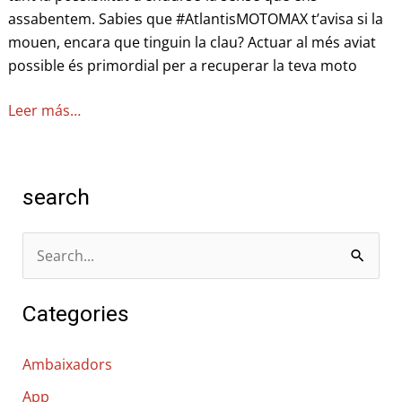
assabentem. Sabies que #AtlantisMOTOMAX t’avisa si la
mouen, encara que tinguin la clau? Actuar al més aviat
possible és primordial per a recuperar la teva moto
Leer más…
search
C
e
Categories
r
c
Ambaixadors
a
App