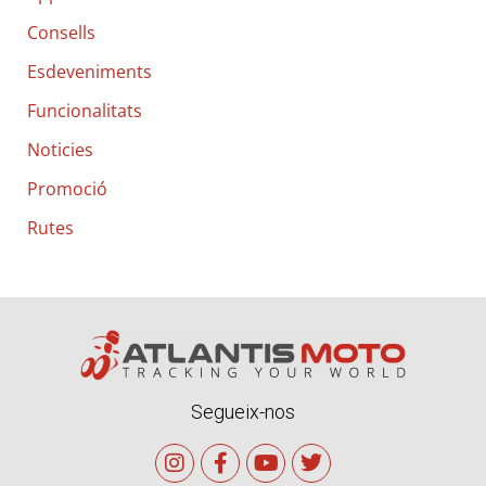
:
Consells
Esdeveniments
Funcionalitats
Noticies
Promoció
Rutes
Segueix-nos
I
F
Y
T
n
a
o
w
s
c
u
i