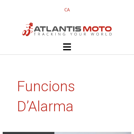
Vés
CA
al
contingut
Main
Menu
Funcions
D’Alarma
AtlantisMOTO