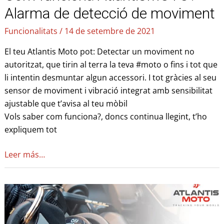
Alarma de detecció de moviment
Funcionalitats
/
14 de setembre de 2021
El teu Atlantis Moto pot: Detectar un moviment no
autoritzat, que tirin al terra la teva #moto o fins i tot que
li intentin desmuntar algun accessori. I tot gràcies al seu
sensor de moviment i vibració integrat amb sensibilitat
ajustable que t’avisa al teu mòbil
Vols saber com funciona?, doncs continua llegint, t’ho
expliquem tot
Leer más…
Què
passa
si
et