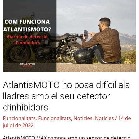
ho
posa
difícil
als
lladres
amb
el
seu
detector
d’inhibidors
AtlantisMOTO ho posa difícil als
lladres amb el seu detector
d’inhibidors
Funcionalitats
,
Funcionalitats
,
Noticies
,
Noticies
/
14 de
juliol de 2022
AtlantisMOTO MAX compta amb un sensor de detecció