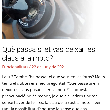
vas
deixar
les
claus
a
la
moto?
Què passa si et vas deixar les
claus a la moto?
Funcionalitats
/
22 de juny de 2021
I a tu? També t’ha passat el que veus en les fotos? Molts
teniu el dubte i ens heu preguntat: “Què passa si em
deixo les claus posades en la moto?”. I aquesta
preocupació no és menor, ja que els lladres tindran,
sense haver de fer res, la clau de la vostra moto, i per
tant la possibilitat d’endurse-la sense que ens