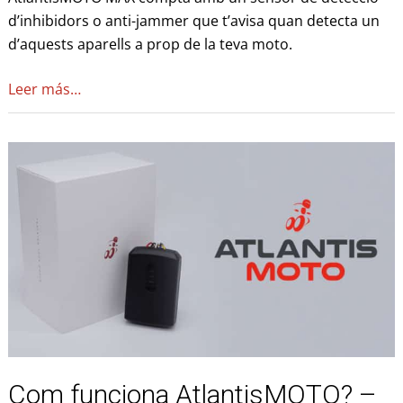
d’inhibidors o anti-jammer que t’avisa quan detecta un
d’aquests aparells a prop de la teva moto.
Leer más…
Com
funciona
AtlantisMOTO?
–
Alarma
de
detecció
de
moviment
Com funciona AtlantisMOTO? –