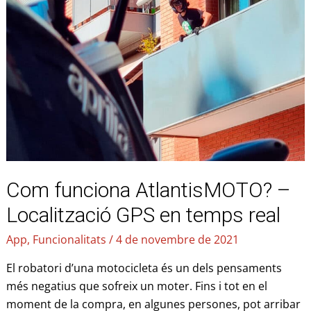
funciona
AtlantisMOTO?
–
Localització
GPS
en
temps
real
Com funciona AtlantisMOTO? –
Localització GPS en temps real
App
,
Funcionalitats
/
4 de novembre de 2021
El robatori d’una motocicleta és un dels pensaments
més negatius que sofreix un moter. Fins i tot en el
moment de la compra, en algunes persones, pot arribar