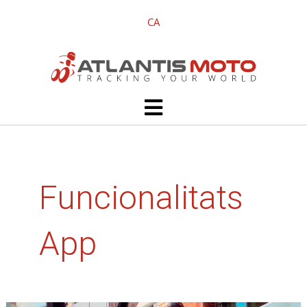
Vés
CA
al
contingut
Main
Menu
Funcionalitats
App
Com