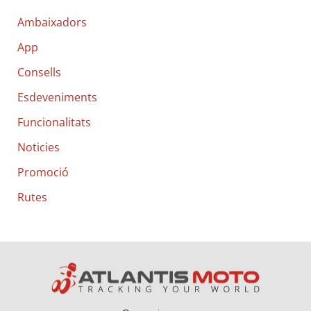
c
Ambaixadors
a
App
:
Consells
Esdeveniments
Funcionalitats
Noticies
Promoció
Rutes