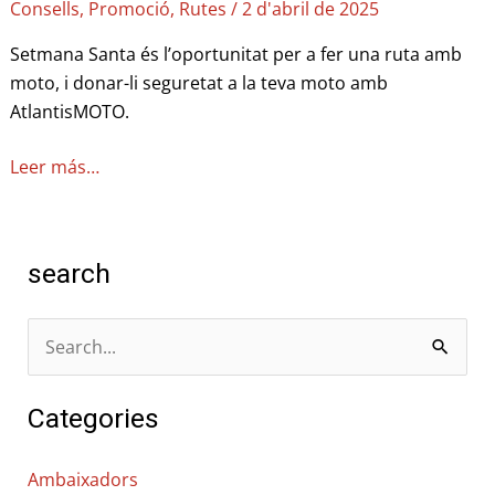
Consells
,
Promoció
,
Rutes
/
2 d'abril de 2025
Setmana Santa és l’oportunitat per a fer una ruta amb
moto, i donar-li seguretat a la teva moto amb
AtlantisMOTO.
Leer más…
search
C
e
Categories
r
c
Ambaixadors
a