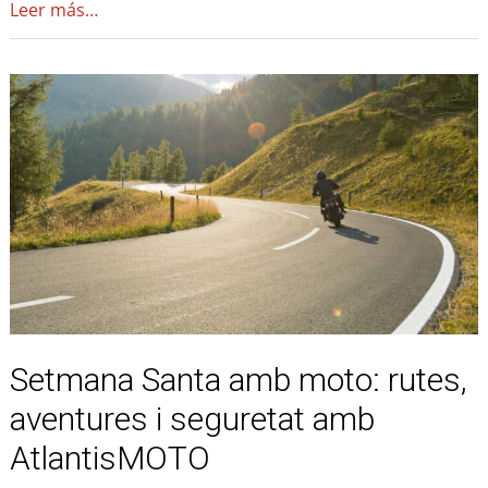
Leer más…
Setmana
Santa
amb
moto:
rutes,
aventures
i
seguretat
amb
AtlantisMOTO
Setmana Santa amb moto: rutes,
aventures i seguretat amb
AtlantisMOTO