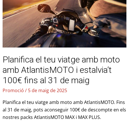
amb
moto
amb
AtlantisMOTO
i
estalvia’t
100€
Planifica el teu viatge amb moto
fins
al
amb AtlantisMOTO i estalvia’t
31
100€ fins al 31 de maig
de
maig
Promoció
/
5 de maig de 2025
Planifica el teu viatge amb moto amb AtlantisMOTO. Fins
al 31 de maig, pots aconseguir 100€ de descompte en els
nostres packs AtlantisMOTO MAX i MAX PLUS.