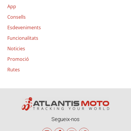
App
:
Consells
Esdeveniments
Funcionalitats
Noticies
Promoció
Rutes
Segueix-nos
I
F
Y
T
n
a
o
w