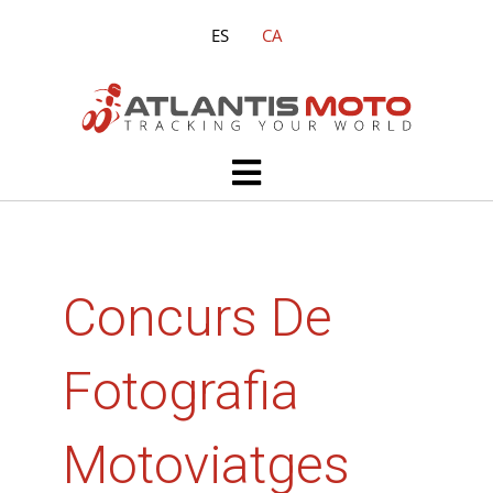
Vés
ES
CA
al
contingut
Main
Menu
Concurs De
Fotografia
Motoviatges