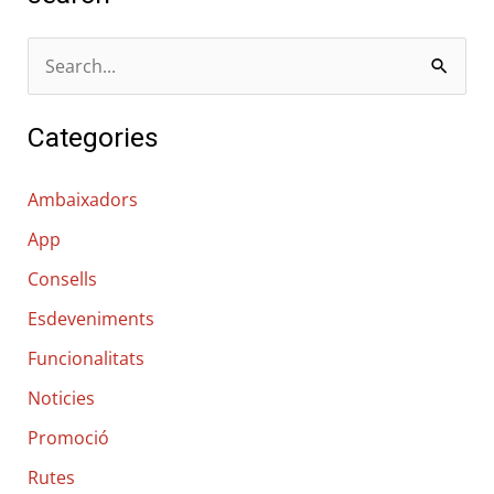
C
e
Categories
r
c
Ambaixadors
a
App
:
Consells
Esdeveniments
Funcionalitats
Noticies
Promoció
Rutes