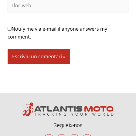
Lloc
web
Notify me via e-mail if anyone answers my
comment.
Alternative:
Segueix-nos
I
F
Y
T