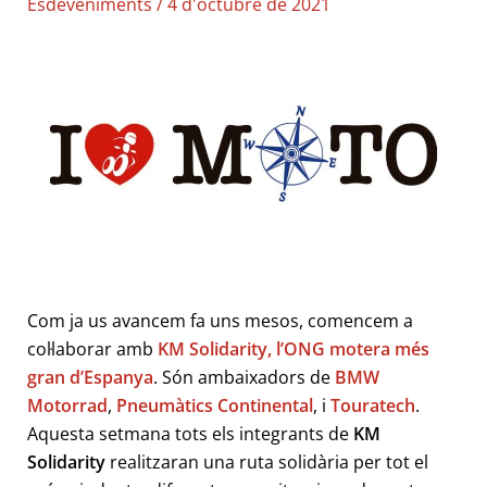
Esdeveniments
/
4 d'octubre de 2021
Com ja us avancem fa uns mesos, comencem a
col·laborar amb
KM Solidarity, l’ONG motera més
gran d’Espanya
. Són ambaixadors de
BMW
Motorrad
,
Pneumàtics Continental
, i
Touratech
.
Aquesta setmana tots els integrants de
KM
Solidarity
realitzaran una ruta solidària per tot el