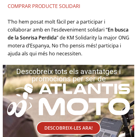
COMPRAR PRODUCTE SOLIDARI
T’ho hem posat molt fàcil per a participar i
col·laborar amb en l’esdeveniment solidari “
En busca
de la Sonrisa Perdida
” de KM Solidarity la major ONG
motera d’Espanya, No t’ho pensis més! participa i
ajuda als qui més ho necessiten.
Descobreix tots els avantatges i
promocions per ser de
DESCOBREIX-LES ARA!