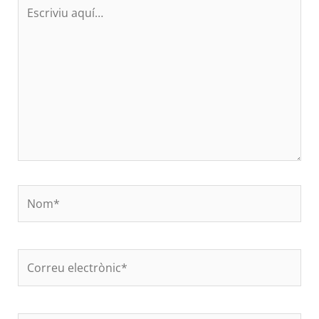
Escriviu
aquí…
Nom*
Correu
electrònic*