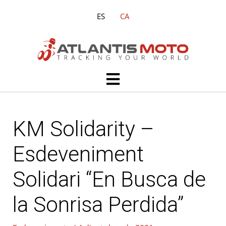
Vés
ES
CA
al
contingut
Main
Menu
KM Solidarity –
Esdeveniment
Solidari “En Busca de
la Sonrisa Perdida”