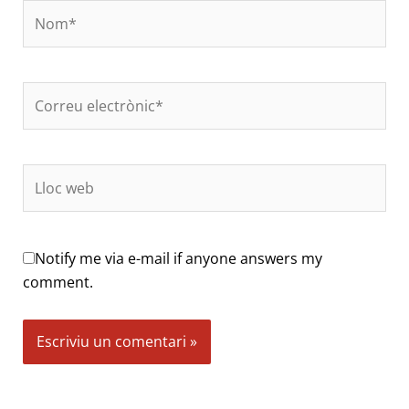
Nom*
Correu
electrònic*
Lloc
web
Notify me via e-mail if anyone answers my
comment.
Alternative: