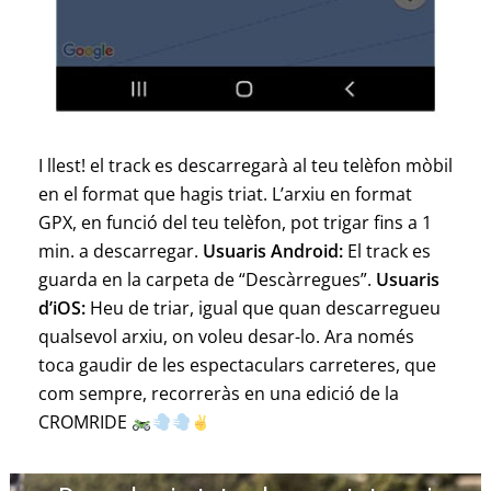
I llest! el track es descarregarà al teu telèfon mòbil
en el format que hagis triat. L’arxiu en format
GPX, en funció del teu telèfon, pot trigar fins a 1
min. a descarregar.
Usuaris Android:
El track es
guarda en la carpeta de “Descàrregues”.
Usuaris
d’iOS:
Heu de triar, igual que quan descarregueu
qualsevol arxiu, on voleu desar-lo. Ara només
toca gaudir de les espectaculars carreteres, que
com sempre, recorreràs en una edició de la
CROMRIDE