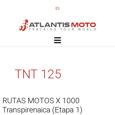
Ir
ES
al
contenido
Main
Menu
TNT 125
RUTAS MOTOS X 1000
RUTAS
MOTOS
Transpirenaica (Etapa 1)
X