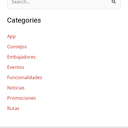
B
u
Categories
s
c
App
a
Consejos
r
Embajadores
p
o
Eventos
r
Funcionalidades
:
Noticias
Promociones
Rutas