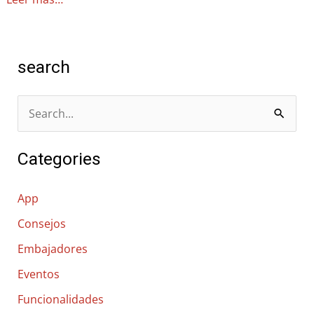
search
B
u
Categories
s
c
App
a
Consejos
r
Embajadores
p
o
Eventos
r
Funcionalidades