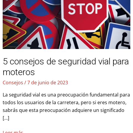
vial
para
moteros
5 consejos de seguridad vial para
moteros
Consejos
/
7 de junio de 2023
La seguridad vial es una preocupación fundamental para
todos los usuarios de la carretera, pero si eres motero,
sabrás que esta preocupación adquiere un significado
[…]
Leer más…