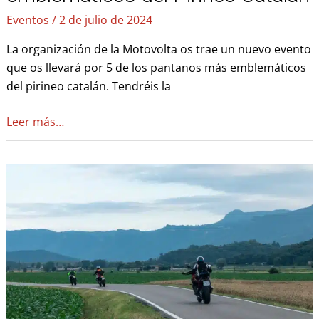
Eventos
/
2 de julio de 2024
La organización de la Motovolta os trae un nuevo evento
que os llevará por 5 de los pantanos más emblemáticos
del pirineo catalán. Tendréis la
Leer más…
Moto
eventos
del
mes
de
junio