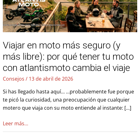
seguro
(y
más
libre):
por
Viajar en moto más seguro (y
qué
más libre): por qué tener tu moto
tener
tu
con atlantismoto cambia el viaje
moto
Consejos
/
13 de abril de 2026
con
atlantismoto
Si has llegado hasta aquí… …probablemente fue porque
cambia
te picó la curiosidad, una preocupación que cualquier
el
motero que viaja con su moto entiende al instante: […]
viaje
Leer más…
KM