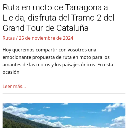
Ruta en moto de Tarragona a
del
Grand
Lleida, disfruta del Tramo 2 del
Tour
Grand Tour de Cataluña
de
Cataluña
Rutas
/
25 de noviembre de 2024
Hoy queremos compartir con vosotros una
emocionante propuesta de ruta en moto para los
amantes de las motos y los paisajes únicos. En esta
ocasión,
Leer más…
Ruta
en
moto
de