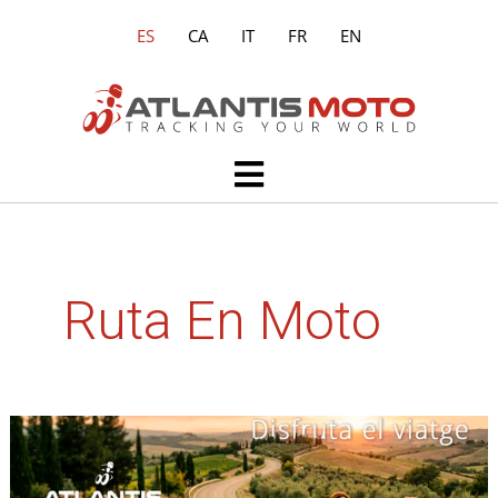
Ir
ES
CA
IT
FR
EN
al
contenido
Main
Menu
Ruta En Moto
Viajar
en
moto
más