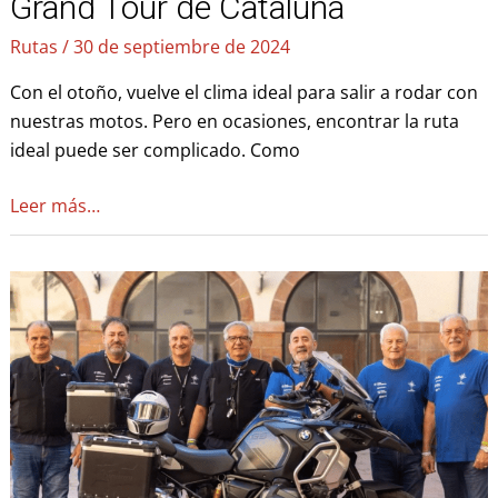
Grand Tour de Cataluña
Grand
Tour
Rutas
/
30 de septiembre de 2024
de
Con el otoño, vuelve el clima ideal para salir a rodar con
Cataluña
nuestras motos. Pero en ocasiones, encontrar la ruta
ideal puede ser complicado. Como
Leer más…
KM
Solidarity
–
Ruta
Solidaria
(VII
Edición)