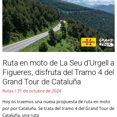
La
Seu
d’Urgell
a
Figueres,
disfruta
del
Tramo
4
Ruta en moto de La Seu d’Urgell a
del
Grand
Figueres, disfruta del Tramo 4 del
Tour
Grand Tour de Cataluña
de
Cataluña
Rutas
/
31 de octubre de 2024
Hoy os traemos una nueva propuesta de ruta en moto
por por Cataluña. Se trata del tramo 4 del Grand Tour de
Cataluña, una ruta