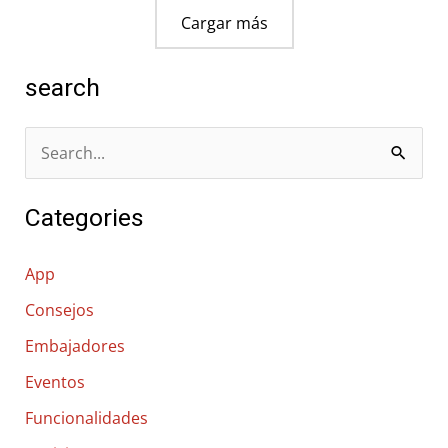
Cargar más
search
B
u
Categories
s
c
App
a
Consejos
r
Embajadores
p
o
Eventos
r
Funcionalidades
: