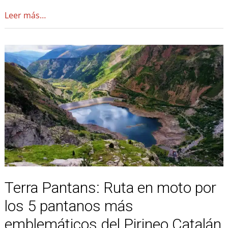
Leer más…
Terra
Pantans:
Ruta
en
moto
por
los
5
pantanos
más
emblemáticos
Terra Pantans: Ruta en moto por
del
Pirineo
los 5 pantanos más
Catalán
emblemáticos del Pirineo Catalán