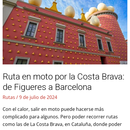
moto
por
la
Costa
Brava:
de
Figueres
a
Barcelona
Ruta en moto por la Costa Brava:
de Figueres a Barcelona
Rutas
/
9 de julio de 2024
Con el calor, salir en moto puede hacerse más
complicado para algunos. Pero poder recorrer rutas
como las de La Costa Brava, en Cataluña, donde poder