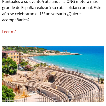
Puntuales a su evento/ruta anual la ONG motera más
grande de España realizará su ruta solidaria anual. Este
año se celebrarán el 15º aniversario ¿Quieres
acompañarles?
Leer más…
Ruta
en
moto
de
Tarragona
a
Lleida,
disfruta
del
Tramo
2