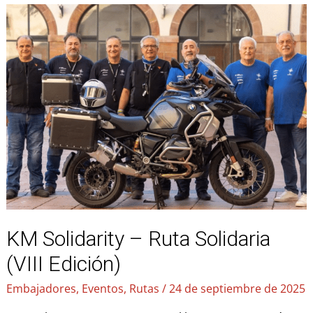
Solidarity
–
Ruta
Solidaria
(VIII
Edición)
KM Solidarity – Ruta Solidaria
(VIII Edición)
Embajadores
,
Eventos
,
Rutas
/
24 de septiembre de 2025