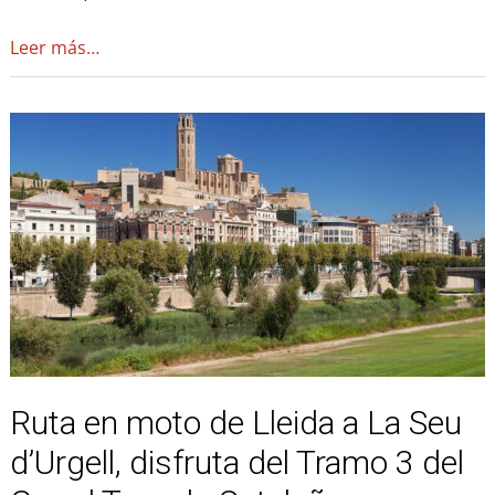
Leer más…
Ruta
en
moto
de
Lleida
a
La
Seu
d’Urgell,
disfruta
del
Ruta en moto de Lleida a La Seu
Tramo
3
d’Urgell, disfruta del Tramo 3 del
del