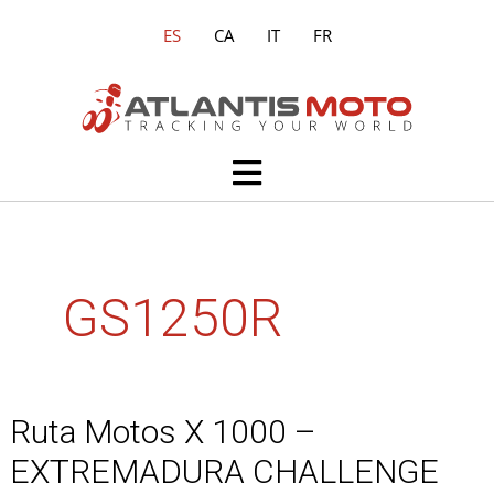
Ir
ES
CA
IT
FR
al
contenido
Main
Menu
GS1250R
Ruta Motos X 1000 –
Ruta
Motos
EXTREMADURA CHALLENGE
X