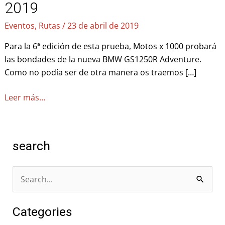
2019
1000
–
Eventos
,
Rutas
/
23 de abril de 2019
EXTREMADURA
Para la 6ª edición de esta prueba, Motos x 1000 probará
CHALLENGE
las bondades de la nueva BMW GS1250R Adventure.
2019
Como no podía ser de otra manera os traemos […]
Leer más…
search
B
u
Categories
s