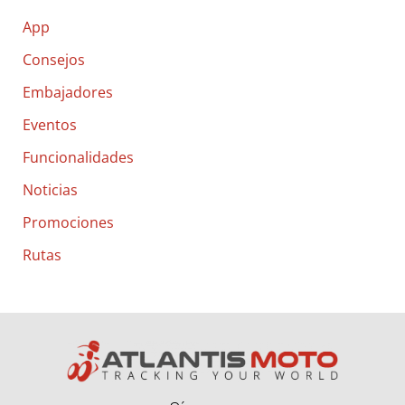
c
App
a
Consejos
r
Embajadores
p
o
Eventos
r
Funcionalidades
:
Noticias
Promociones
Rutas