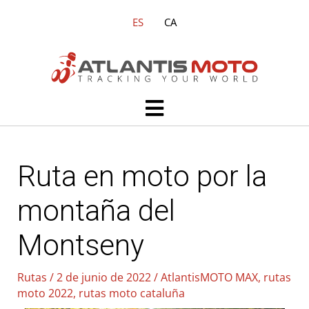
Ir
ES
CA
al
contenido
Main
Menu
Ruta en moto por la
montaña del
Montseny
Rutas
/
2 de junio de 2022
/
AtlantisMOTO MAX
,
rutas
moto 2022
,
rutas moto cataluña