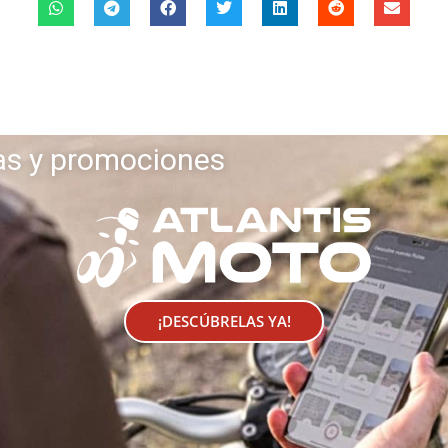
as y promociones
¡DESCÚBRELAS YA!