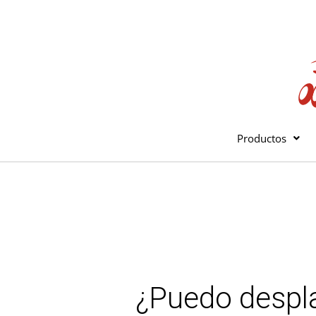
Ir
al
contenido
Productos
¿Puedo despla