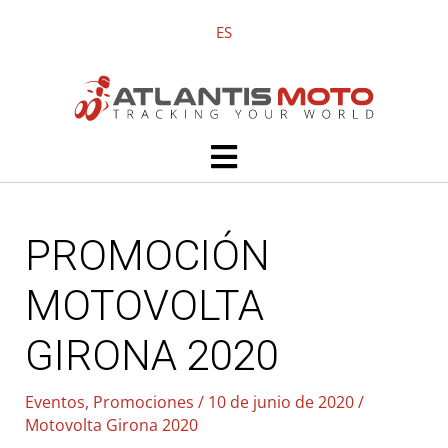
Ir
ES
al
contenido
Main
Menu
PROMOCIÓN
MOTOVOLTA
GIRONA 2020
Eventos
,
Promociones
/
10 de junio de 2020
/
Motovolta Girona 2020