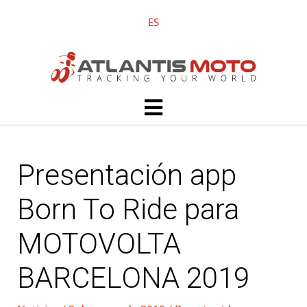
Ir
ES
al
contenido
Main
Menu
Presentación app
Born To Ride para
MOTOVOLTA
BARCELONA 2019