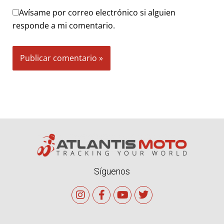
Avísame por correo electrónico si alguien
responde a mi comentario.
Alternative:
Síguenos
I
F
Y
T
n
a
o
w
s
c
u
i
t
e
t
t
a
b
u
t