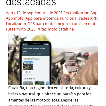
destacadas
App
/
19 de septiembre de 2023
/
Actualización App
,
App moto
,
App para moteros
,
Funcionalidades APP
,
Localizador GPS para moto
,
mejores rutas en moto
,
rutas moto 2023
,
rutas moto cataluña
Cataluña, una región rica en historia, cultura y
belleza natural, que ofrece un paraíso para los
amantes de las motocicletas. Desde las