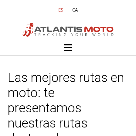
Ir
ES
CA
al
contenido
Main
Menu
Las mejores rutas en
moto: te
presentamos
nuestras rutas