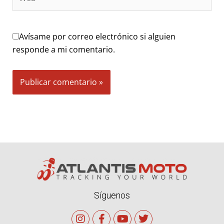
Avísame por correo electrónico si alguien
responde a mi comentario.
Alternative:
Síguenos
I
F
Y
T
n
a
o
w