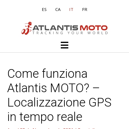
Vai
ES
CA
IT
FR
al
contenuto
Main
Menu
Come funziona
Atlantis MOTO? –
Localizzazione GPS
in tempo reale