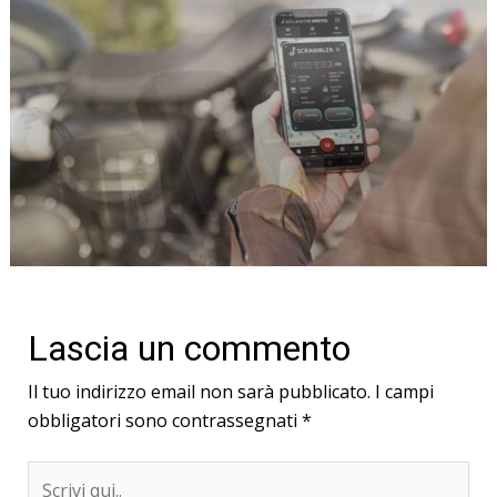
CONDIVIDERE
CONDIVIDERE
CONDIVIDERE
COLLEGARE
COLLEGARE
COLLEGARE
PROTEGGE
PROTEGGE
PROTEGGE
Lascia un commento
Il tuo indirizzo email non sarà pubblicato.
I campi
obbligatori sono contrassegnati
*
Scrivi