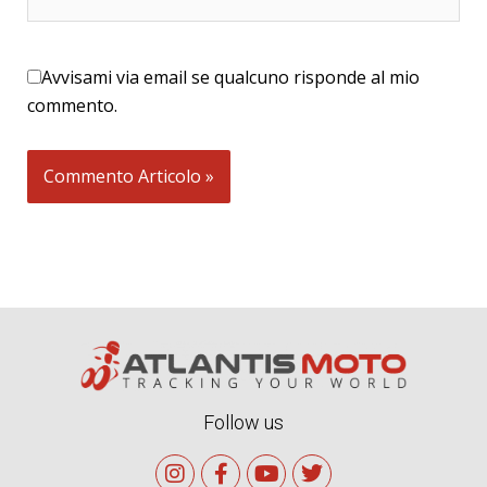
web
Avvisami via email se qualcuno risponde al mio
commento.
Alternative:
Follow us
I
F
Y
T
n
a
o
w
s
c
u
i