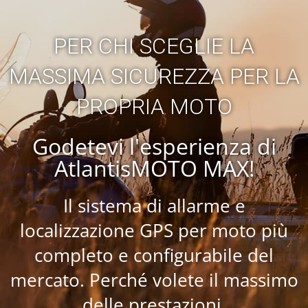
PER CHI SCEGLIE LA
MASSIMA SICUREZZA PER LA
PROPRIA MOTO
Godetevi l'esperienza di
AtlantisMOTO MAX!
Il sistema di allarme e
localizzazione GPS per moto più
completo e configurabile del
mercato. Perché volete il massimo
delle prestazioni.