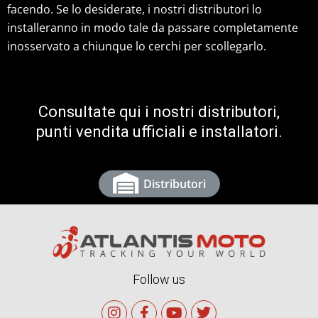
facendo. Se lo desiderate, i nostri distributori lo
installeranno in modo tale da passare completamente
inosservato a chiunque lo cerchi per scollegarlo.
Consultate qui i nostri distributori,
punti vendita ufficiali e installatori.
Distributori
Follow us
I
F
Y
T
n
a
o
w