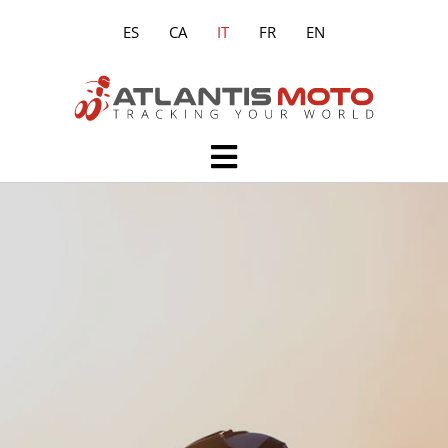
Vai
ES
CA
IT
FR
EN
al
contenuto
Main
Menu