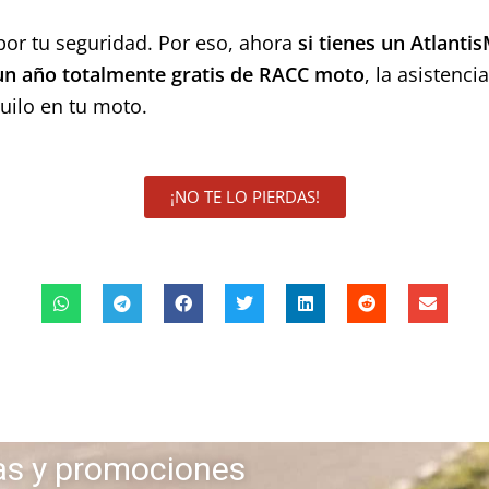
r tu seguridad. Por eso, ahora
si tienes un Atlant
 un año
totalmente gratis
de RACC moto
, la asistenc
uilo en tu moto.
¡NO TE LO PIERDAS!
as y promociones