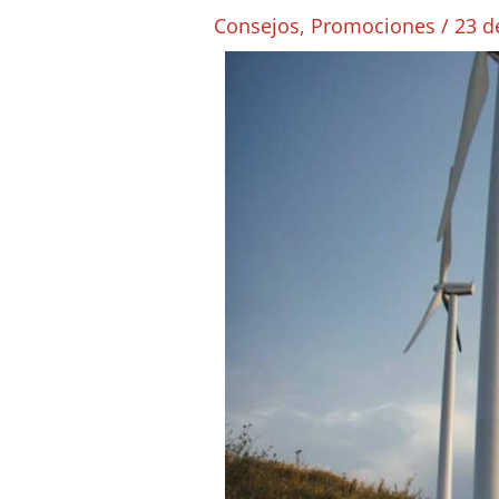
Consejos
,
Promociones
/
23 d