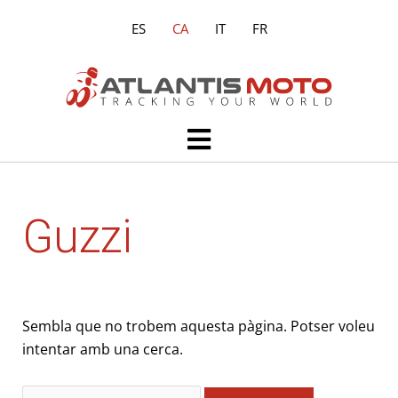
Vés
ES
CA
IT
FR
al
contingut
Main
Menu
Cerca:
Guzzi
Sembla que no trobem aquesta pàgina. Potser voleu
intentar amb una cerca.