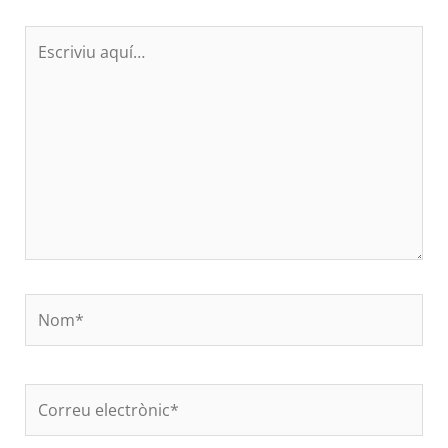
Escriviu
aquí…
Nom*
Correu
electrònic*