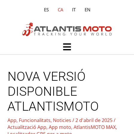
Vés
ES
CA
IT
EN
al
contingut
Main
Menu
NOVA VERSIÓ
DISPONIBLE
ATLANTISMOTO
App
,
Funcionalitats
,
Noticies
/
2 d'abril de 2025
/
Actualització App
,
App moto
,
AtlantisMOTO MAX
,