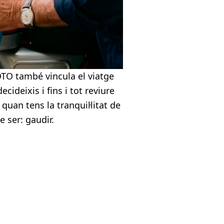
MOTO també vincula el viatge
ideixis i fins i tot reviure
 quan tens la tranquil·litat de
 ser: gaudir.