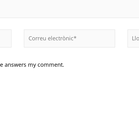
Correu
Lloc
electrònic*
web
yone answers my comment.