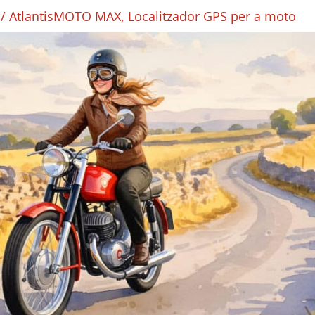
6
/
AtlantisMOTO MAX
,
Localitzador GPS per a moto