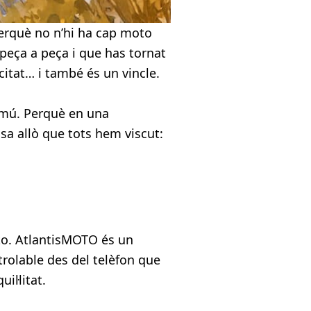
perquè no n’hi ha cap moto
 peça a peça i que has tornat
citat… i també és un vincle.
comú. Perquè en una
sa allò que tots hem viscut:
to. AtlantisMOTO és un
trolable des del telèfon que
il·litat.