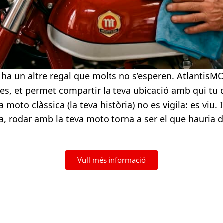
, hi ha un altre regal que molts no s’esperen. Atlantis
s, et permet compartir la teva ubicació amb qui tu dec
 moto clàssica (la teva història) no es vigila: es viu. I
, rodar amb la teva moto torna a ser el que hauria de
Vull més informació