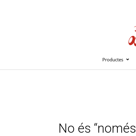
Vés
al
contingut
Productes
No és “només” 