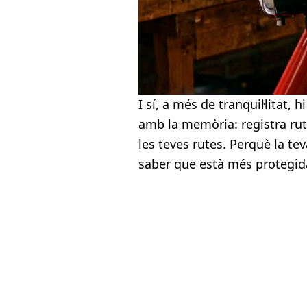
I sí, a més de tranquil·litat
amb la memòria: registra rute
les teves rutes.
Perquè la teva
saber que està més protegida