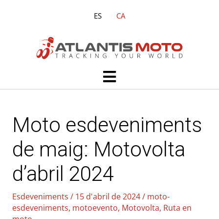
Vés
ES
CA
al
contingut
Main
Menu
Moto esdeveniments
de maig: Motovolta
d’abril 2024
Esdeveniments
/
15 d'abril de 2024
/
moto-
esdeveniments
,
motoevento
,
Motovolta
,
Ruta en