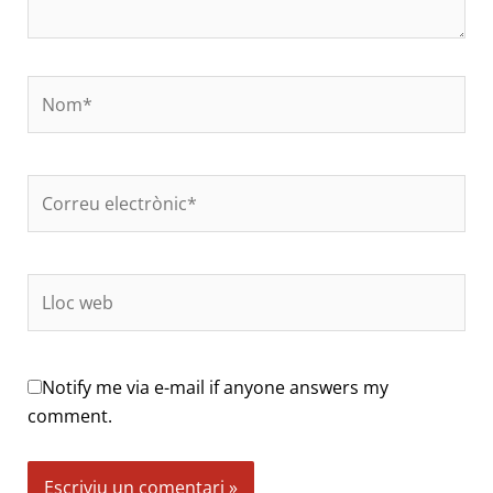
Nom*
Correu
electrònic*
Lloc
web
Notify me via e-mail if anyone answers my
comment.