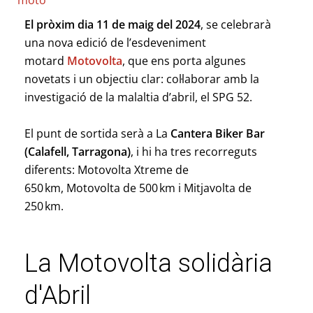
moto
El pròxim dia 11 de maig del 2024
, se celebrarà
una nova edició de l’esdeveniment
motard
Motovolta
, que ens porta algunes
novetats i un objectiu clar: col·laborar amb la
investigació de la malaltia d’abril, el
SPG
52.
El punt de sortida serà a La
Cantera
Biker
Bar
(Calafell, Tarragona)
, i hi ha tres recorreguts
diferents:
Motovolta
Xtreme
de
650 km,
Motovolta
de 500 km i
Mitjavolta
de
250 km.
La Motovolta solidària
d'Abril