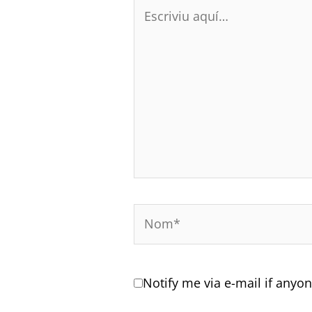
Escriviu
aquí…
Nom*
Notify me via e-mail if an