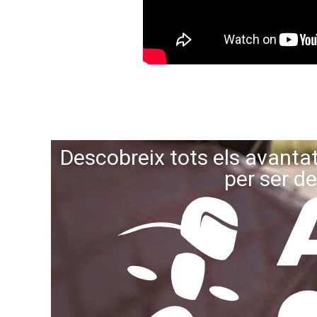
Descobreix tots els avanta
per ser de