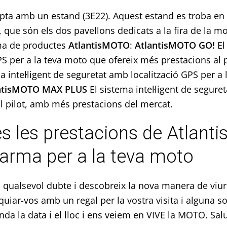
ta amb un estand (3E22). Aquest estand es troba en e
5, que són els dos pavellons dedicats a la fira de la m
ma de productes
AtlantisMOTO
:
AtlantisMOTO GO!
El
PS per a la teva moto que ofereix més prestacions al 
ma intel·ligent de seguretat amb localització GPS per 
ntisMOTO MAX PLUS
El sistema intel·ligent de segure
al pilot, amb més prestacions del mercat.
s les prestacions de Atlant
arma per a la teva moto
ol qualsevol dubte i descobreix la nova manera de viu
uiar-vos amb un regal per la vostra visita i alguna so
da la data i el lloc i ens veiem en VIVE la MOTO. Sal