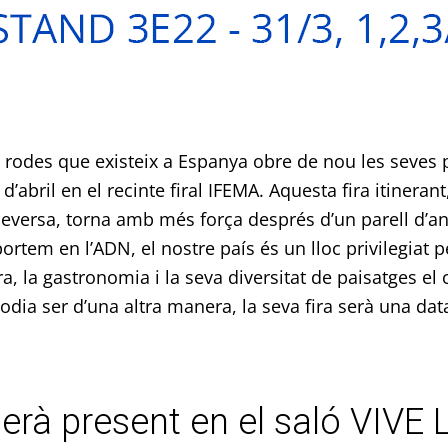
 rodes que existeix a Espanya obre de nou les seves p
d’abril en el recinte firal IFEMA. Aquesta fira itineran
ceversa, torna amb més força després d’un parell d’any
portem en l’ADN, el nostre país és un lloc privilegiat
ura, la gastronomia i la seva diversitat de paisatges el
ia ser d’una altra manera, la seva fira serà una data
erà present en el saló VIV