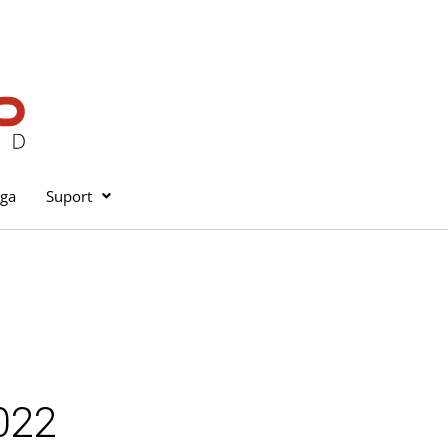
iga
Suport
022