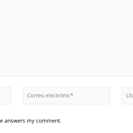
Correu
Lloc
electrònic*
web
yone answers my comment.