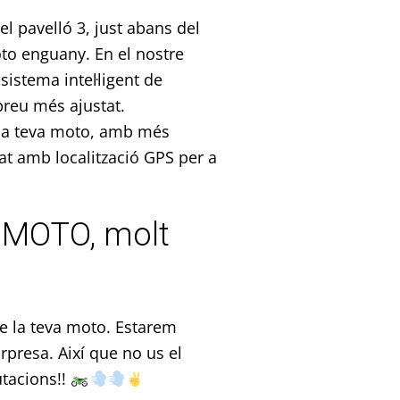
l pavelló 3, just abans del
oto enguany. En el nostre
 sistema intel·ligent de
preu més ajustat.
a la teva moto, amb més
tat amb localització GPS per a
isMOTO, molt
re la teva moto. Estarem
rpresa. Així que no us el
utacions!!