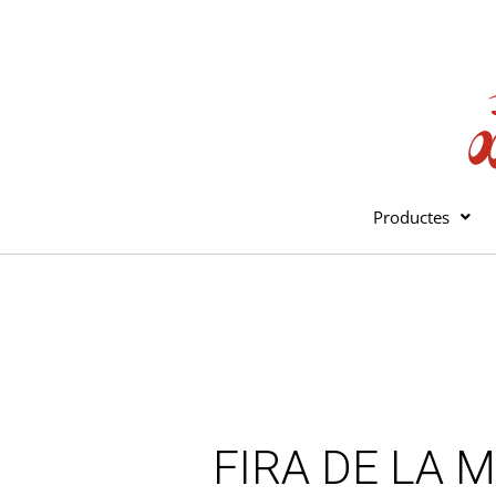
Vés
al
contingut
Productes
FIRA DE LA 