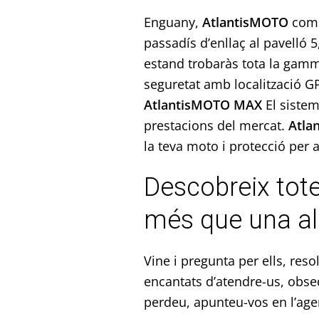
Enguany,
AtlantisMOTO
comp
passadís d’enllaç al pavelló 
estand trobaràs tota la gam
seguretat amb localització G
AtlantisMOTO MAX
El siste
prestacions del mercat.
Atla
la teva moto i protecció per 
Descobreix tote
més que una al
Vine i pregunta per ells, res
encantats d’atendre-us, obseq
perdeu, apunteu-vos en l’agen