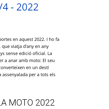
ortes en aquest 2022. I ho fa
t, que viatja d’any en any
s sense edició oficial. La
 per a anar amb moto: El seu
 converteixen en un destí
 assenyalada per a tots els
E LA MOTO 2022