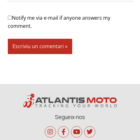
Notify me via e-mail if anyone answers my
comment.
Alternative:
Segueix-nos
I
F
Y
T
n
a
o
w
s
c
u
i