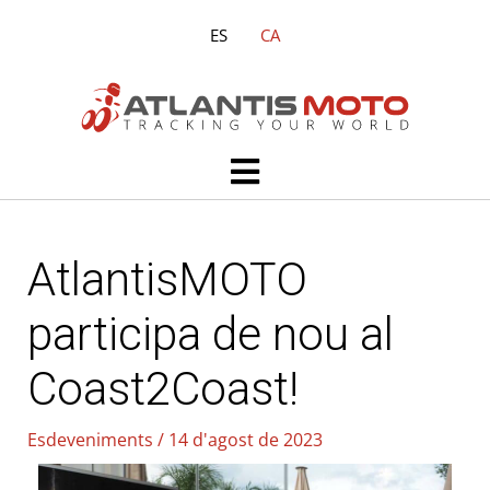
Vés
ES
CA
al
contingut
Main
Menu
AtlantisMOTO
participa de nou al
Coast2Coast!
Esdeveniments
/
14 d'agost de 2023