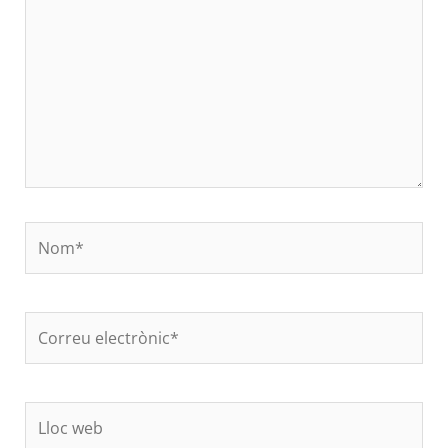
Nom*
Correu
electrònic*
Lloc
web