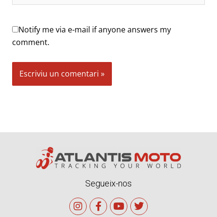
Notify me via e-mail if anyone answers my
comment.
Alternative:
Segueix-nos
I
F
Y
T
n
a
o
w
s
c
u
i