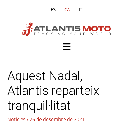
Vés
ES
CA
IT
al
contingut
Main
Menu
Aquest Nadal,
Atlantis reparteix
tranquil·litat
Noticies
/
26 de desembre de 2021