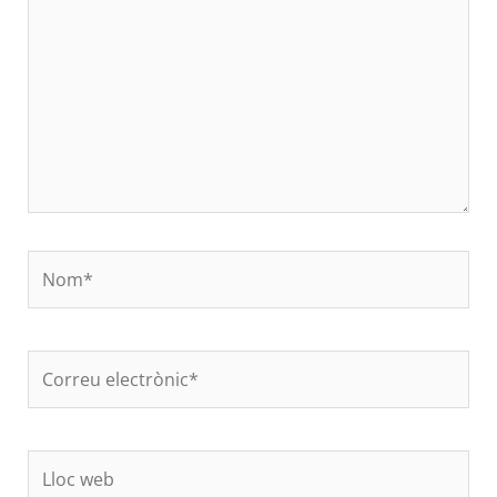
Nom*
Correu
electrònic*
Lloc
web