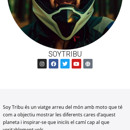
SOYTRIBU
I
F
T
Y
G
n
a
w
o
l
s
c
i
u
o
t
e
t
t
b
a
b
t
u
e
g
o
e
b
r
o
r
e
a
k
m
Soy Tribu és un viatge arreu del món amb moto que té
com a objectiu mostrar les diferents cares d’aquest
planeta i inspirar-se que iniciïs el camí cap al que
veritablement vols.