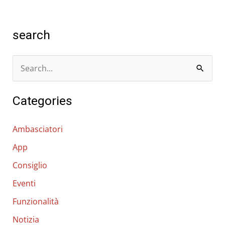
search
C
e
Categories
r
c
Ambasciatori
a
App
:
Consiglio
Eventi
Funzionalità
Notizia