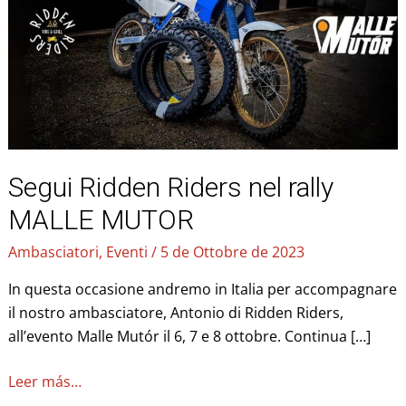
rally
MALLE
MUTOR
Segui Ridden Riders nel rally
MALLE MUTOR
Ambasciatori
,
Eventi
/
5 de Ottobre de 2023
In questa occasione andremo in Italia per accompagnare
il nostro ambasciatore, Antonio di Ridden Riders,
all’evento Malle Mutór il 6, 7 e 8 ottobre. Continua […]
Leer más…