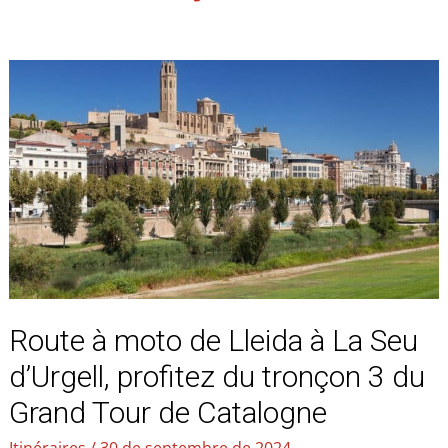
Route
à
moto
de
Lleida
à
La
Seu
d’Urgell,
profitez
du
Route à moto de Lleida à La Seu
tronçon
3
d’Urgell, profitez du tronçon 3 du
du
Grand Tour de Catalogne
Grand
Tour