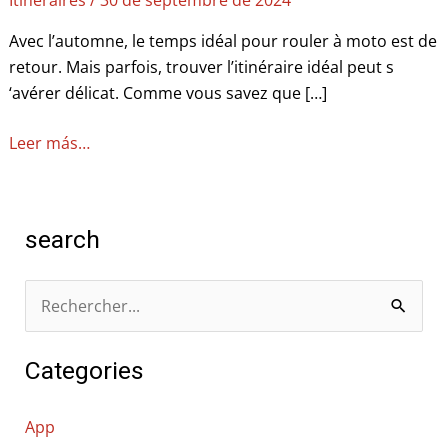
Itinéraires
/
30 de septembre de 2024
de
Avec l’automne, le temps idéal pour rouler à moto est de
Catalogne
retour. Mais parfois, trouver l’itinéraire idéal peut s
‘avérer délicat. Comme vous savez que […]
Leer más…
search
R
e
Categories
c
h
App
e