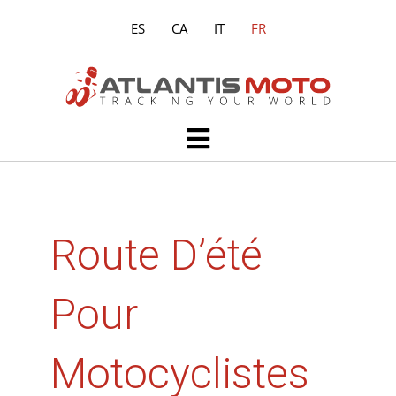
Aller
ES
CA
IT
FR
au
contenu
Main
Menu
Route D’été
Pour
Motocyclistes